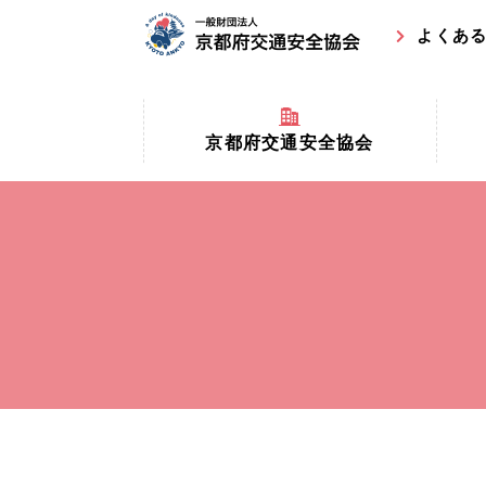
よくあ
京都府交通安全協会
京都府
京都府交通安全協会とは？
まちの
協会マスコットキャラクター
収益事
私たちの事業
交通安
協会所在地
事故ゼ
情報公開
ト