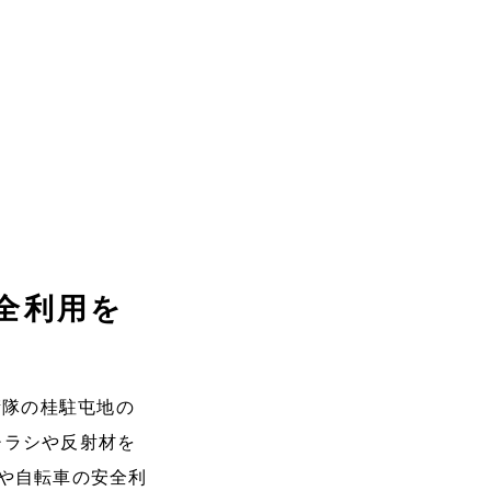
全利用を
衛隊の桂駐屯地の
チラシや反射材を
や自転車の安全利