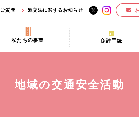
るご質問
道交法に関するお知らせ
私たちの事業
免許手続
交通安全活動推進センター事業
手続場所の対象者及び受
交通安全事業
更新できる期間
業
必要書類等
地域の交通安全活動
全協力金の活用事業
講習時間
ロ！思いやりの京都プロジェク