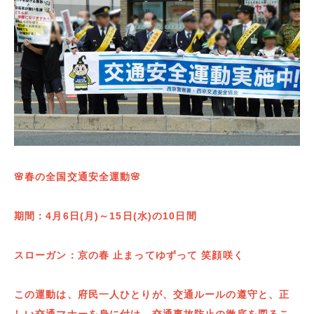
🌸春の全国交通安全運動🌸
期間：4月6日(月)～15日(水)の10日間
スローガン：京の春 止まってゆずって 笑顔咲く
この運動は、府民一人ひとりが、交通ルールの遵守と、正