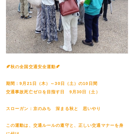
🍂
秋の全国交通安全運動
🍂
期間：9月21日（木）～30日（土）の10日間
交通事故死亡ゼロを目指す日 9月30日（土）
スローガン：京のみち 深まる秋と 思いやり
この運動は、交通ルールの遵守と、正しい交通マナーを身
に付け、