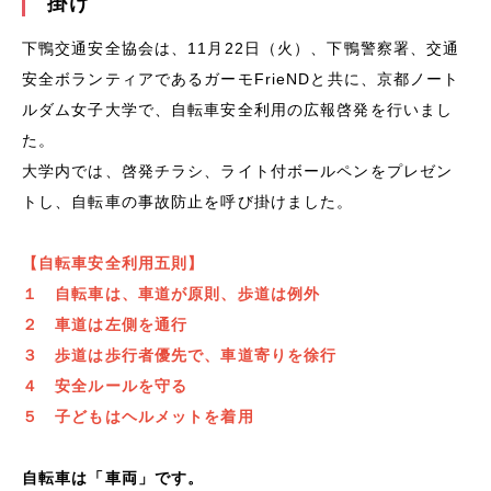
掛け
下鴨交通安全協会は、11月
22
日（火）、下鴨警察署、交通
安全ボランティアであるガーモFrieNDと共に、京都ノート
ルダム女子大学で、自転車安全利用の広報啓発を行いまし
た。
大学内では、啓発チラシ、ライト付ボールペンをプレゼン
トし、自転車の事故防止を呼び掛けました。
【自転車安全利用五則】
１ 自転車は、車道が原則、歩道は例外
２ 車道は左側を通行
３ 歩道は歩行者優先で、車道寄りを徐行
４ 安全ルールを守る
５ 子どもはヘルメットを着用
自転車は「車両」です。