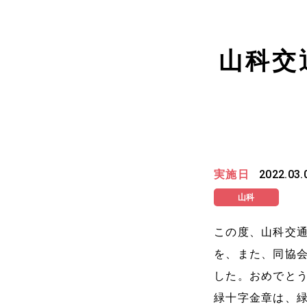
山科交
実施日
2022.03.
山科
この度、山科交
を、また、同協
した。おめでと
緑十字金章は、