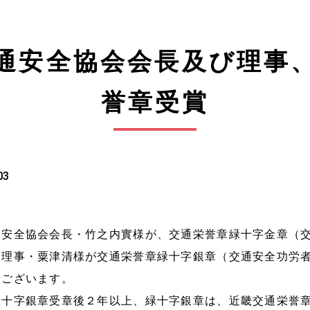
通安全協会会長及び理事
誉章受賞
03
通安全協会会長・竹之内實様が、交通栄誉章緑十字金章（
会理事・粟津清様が交通栄誉章緑十字銀章（交通安全功労
うございます。
緑十字銀章受章後２年以上、緑十字銀章は、近畿交通栄誉