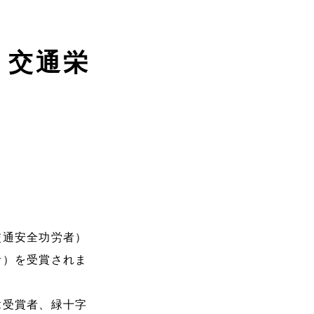
、交通栄
交通安全功労者）
者）を受賞されま
章受賞者、緑十字