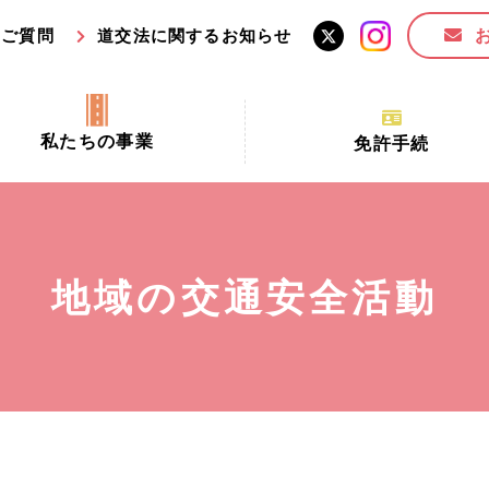
るご質問
道交法に関するお知らせ
私たちの事業
免許手続
交通安全活動推進センター事業
手続場所の対象者及び受
交通安全事業
更新できる期間
業
必要書類等
地域の交通安全活動
全協力金の活用事業
講習時間
ロ！思いやりの京都プロジェク