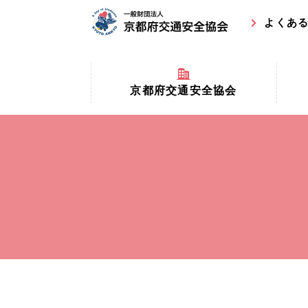
よくあ
京都府交通安全協会
京都府
京都府交通安全協会とは？
まちの
協会マスコットキャラクター
収益事
私たちの事業
交通安
協会所在地
事故ゼ
情報公開
ト