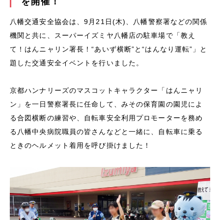
を開催！
八幡交通安全協会は、9月21日(木)、八幡警察署などの関係
機関と共に、スーパーイズミヤ八幡店の駐車場で「
教え
て！はんニャリン署長！“あいず横断”と“はんなり運転”」と
題した
交通安全イベントを行いました。
京都ハンナリーズのマスコットキャラクター「はんニャリ
ン」を一日警察署長に任命して、みその保育園の園児によ
る合図横断の練習や、自転車安全利用プロモーターを務め
る八幡中央病院職員の皆さんなどと一緒に、自転車に乗る
ときのヘルメット着用を呼び掛けました！