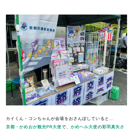
カイくん・コンちゃんが会場をおさんぽしていると…
京都・かめおか観光PR大使
で、
かめヘル大使
の
彩羽真矢さ