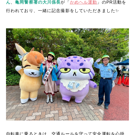
ん
、
亀岡警察署の大川係長
が「
かめヘル運動
」のPR活動を
行われており、一緒に記念撮影をしていただきました✨
自転車に乗るときは、交通ルールを守って安全運転を心掛