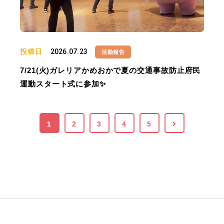
投稿日
2026.07.23
活動報告
7/21(火)ガレリアかめおかで夏の交通事故防止府民
運動スタート式に参加✨
1
2
3
4
5