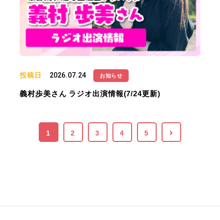
投稿日
2026.07.24
お知らせ
義村歩美さん ラジオ出演情報(7/24更新)
1
2
3
4
5