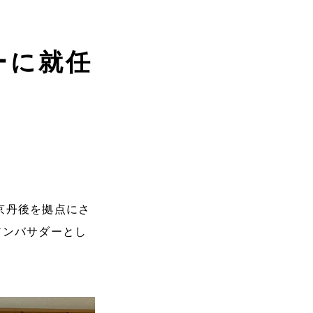
ーに就任
京丹後を拠点にさ
アンバサダーとし