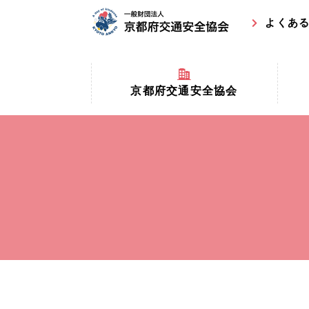
よくあ
京都府交通安全協会
京都府
京都府交通安全協会とは？
まちの
協会マスコットキャラクター
収益事
私たちの事業
交通安
協会所在地
事故ゼ
情報公開
ト