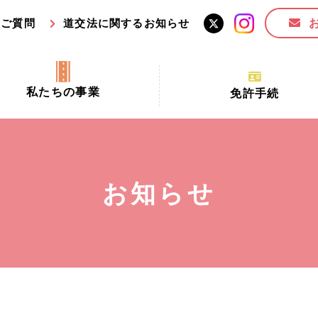
るご質問
道交法に関するお知らせ
私たちの事業
免許手続
交通安全活動推進センター事業
手続場所の対象者及び受
交通安全事業
更新できる期間
業
必要書類等
お知らせ
全協力金の活用事業
講習時間
ロ！思いやりの京都プロジェク