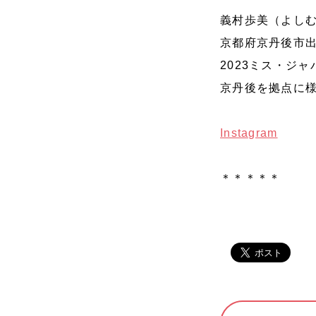
義村歩美（よし
京都府京丹後市
2023
ミス・ジャ
京丹後を拠点に
Instagram
＊＊＊＊＊