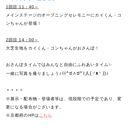
1回目 11：40～
メインステージのオープニングセレモニーにカイくん・コ
ンちゃんが登場！
2回目 14：00～
大芝生地をカイくん・コンちゃんがおさんぽ！
おさんぽタイムではみんなと自由にふれあいタイム✨
♪꒰
꒰^ಠ∧ಠ^꒱人( ◜ᴥ◝ ))♪
一緒に写真を撮りましょう
＊＊＊＊
※展示・配布物・登場者等は、
現段階での予定であり、変
更になる
場合がございます。
※京都府のHPは
こちら