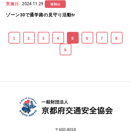
実施日
2024.11.29
福知山
ゾーン30で通学路の見守り活動✨
1
2
3
4
5
6
7
8
9
〒602-8018