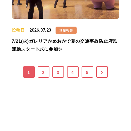
投稿日
2026.07.23
活動報告
7/21(火)ガレリアかめおかで夏の交通事故防止府民
運動スタート式に参加✨
1
2
3
4
5