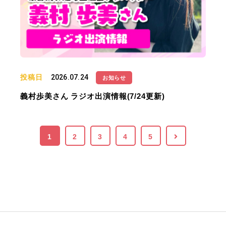
投稿日
2026.07.24
お知らせ
義村歩美さん ラジオ出演情報(7/24更新)
1
2
3
4
5