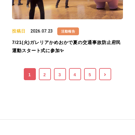
投稿日
2026.07.23
活動報告
7/21(火)ガレリアかめおかで夏の交通事故防止府民
運動スタート式に参加✨
1
2
3
4
5