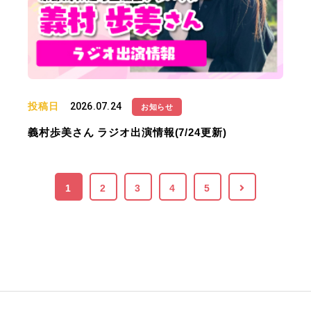
投稿日
2026.07.24
お知らせ
義村歩美さん ラジオ出演情報(7/24更新)
1
2
3
4
5