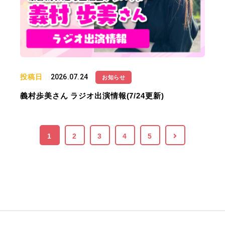
投稿日
2026.07.24
お知らせ
義村歩美さん ラジオ出演情報(7/24更新)
1
2
3
4
5