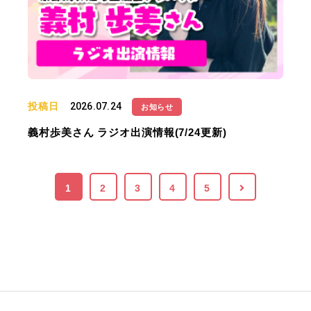
投稿日
2026.07.24
お知らせ
義村歩美さん ラジオ出演情報(7/24更新)
1
2
3
4
5