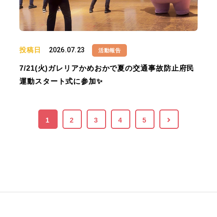
投稿日
2026.07.23
活動報告
7/21(火)ガレリアかめおかで夏の交通事故防止府民
運動スタート式に参加✨
1
2
3
4
5