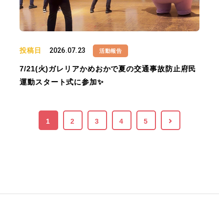
投稿日
2026.07.23
活動報告
7/21(火)ガレリアかめおかで夏の交通事故防止府民
運動スタート式に参加✨
1
2
3
4
5