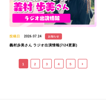
投稿日
2026.07.24
お知らせ
義村歩美さん ラジオ出演情報(7/24更新)
1
2
3
4
5