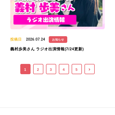
投稿日
2026.07.24
お知らせ
義村歩美さん ラジオ出演情報(7/24更新)
1
2
3
4
5