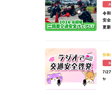
令和
安全
更新
投稿
7/
✨