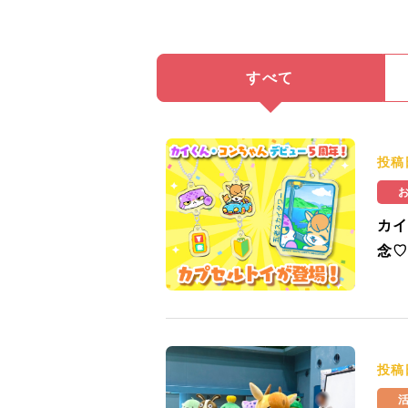
すべて
投稿
カイ
念♡
投稿