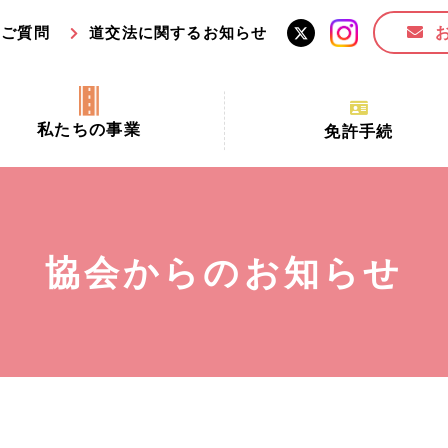
るご質問
道交法に関するお知らせ
私たちの事業
免許手続
交通安全活動推進センター事業
手続場所の対象者及び受
交通安全事業
更新できる期間
業
必要書類等
協会からのお知らせ
全協力金の活用事業
講習時間
ロ！思いやりの京都プロジェク