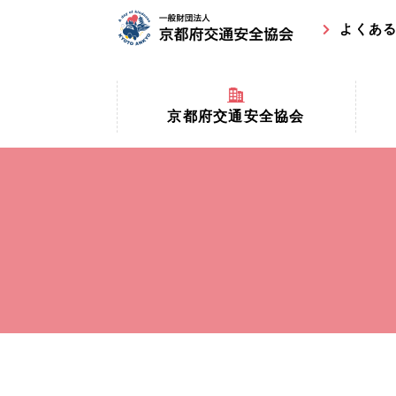
よくあ
京都府交通安全協会
京都府
京都府交通安全協会とは？
まちの
協会マスコットキャラクター
収益事
私たちの事業
交通安
協会所在地
事故ゼ
情報公開
ト