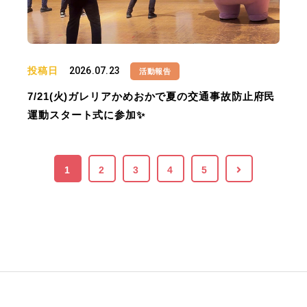
投稿日
2026.07.23
活動報告
7/21(火)ガレリアかめおかで夏の交通事故防止府民
運動スタート式に参加✨
1
2
3
4
5