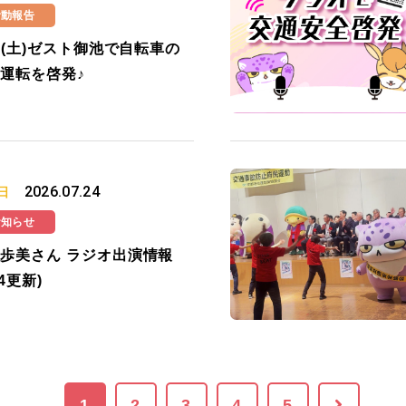
活動報告
25(土)ゼスト御池で自転車の
運転を啓発♪
2026.07.24
日
お知らせ
歩美さん ラジオ出演情報
24更新)
1
2
3
4
5