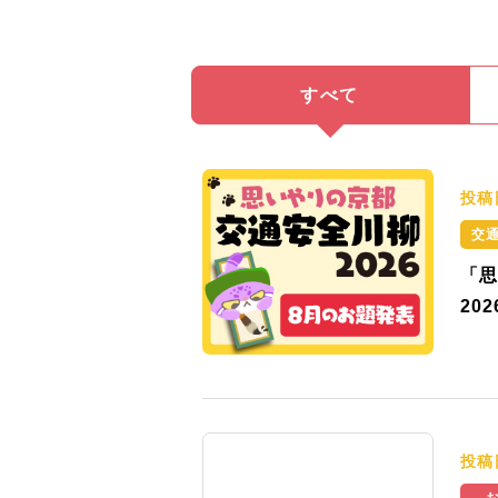
すべて
投稿
交
「思
20
投稿