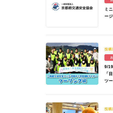
ミニ
ージ
投稿
9/
「目
ツー
投稿