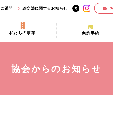
るご質問
道交法に関するお知らせ
私たちの事業
免許手続
交通安全活動推進センター事業
手続場所の対象者及び受
交通安全事業
更新できる期間
業
必要書類等
協会からのお知らせ
全協力金の活用事業
講習時間
ロ！思いやりの京都プロジェク