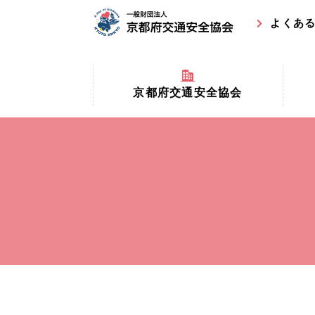
よくあ
京都府交通安全協会
京都府
京都府交通安全協会とは？
まちの
協会マスコットキャラクター
収益事
私たちの事業
交通安
協会所在地
事故ゼ
情報公開
ト