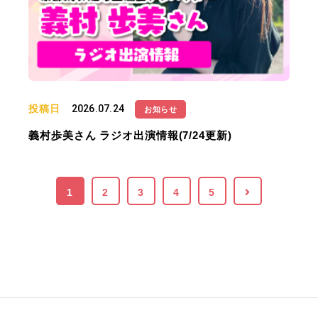
投稿日
2026.07.24
お知らせ
義村歩美さん ラジオ出演情報(7/24更新)
1
2
3
4
5