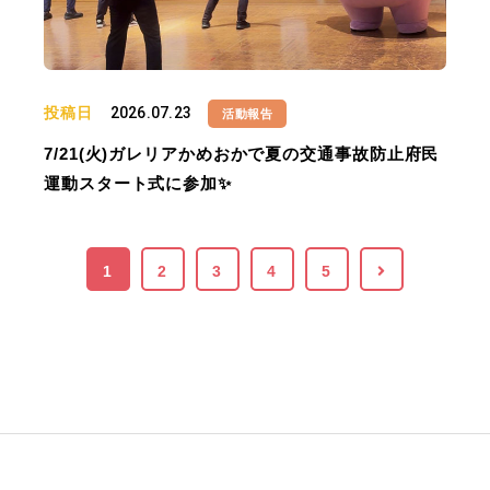
投稿日
2026.07.23
活動報告
7/21(火)ガレリアかめおかで夏の交通事故防止府民
運動スタート式に参加✨
1
2
3
4
5