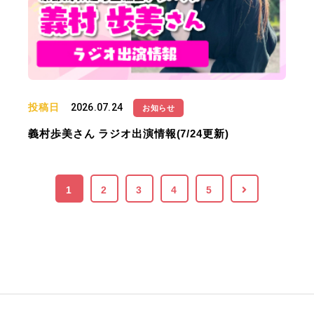
投稿日
2026.07.24
お知らせ
義村歩美さん ラジオ出演情報(7/24更新)
1
2
3
4
5