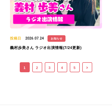
投稿日
2026.07.24
お知らせ
義村歩美さん ラジオ出演情報(7/24更新)
1
2
3
4
5