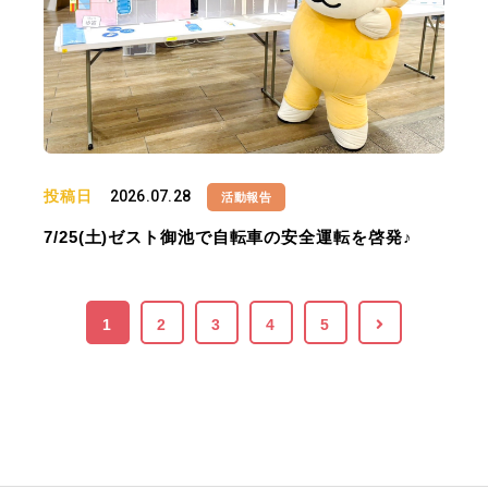
投稿日
2026.07.28
活動報告
7/25(土)ゼスト御池で自転車の安全運転を啓発♪
1
2
3
4
5