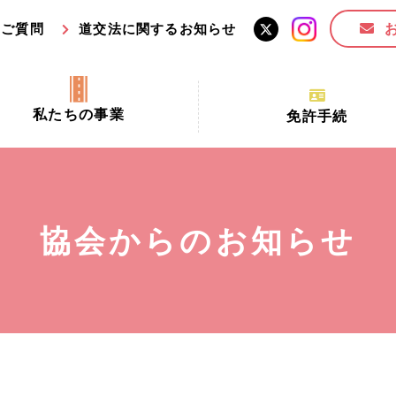
るご質問
道交法に関するお知らせ
私たちの事業
免許手続
交通安全活動推進センター事業
手続場所の対象者及び受
交通安全事業
更新できる期間
業
必要書類等
協会からのお知らせ
全協力金の活用事業
講習時間
ロ！思いやりの京都プロジェク