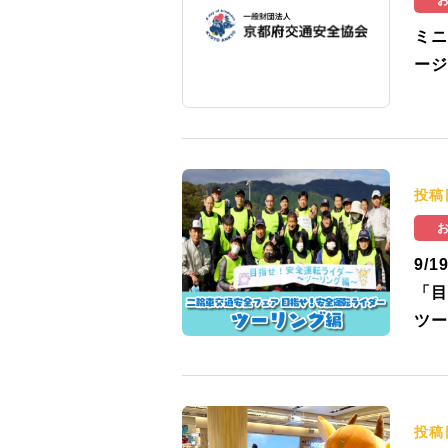
ミニ
ージ
投稿
9/
「目
ツー
投稿