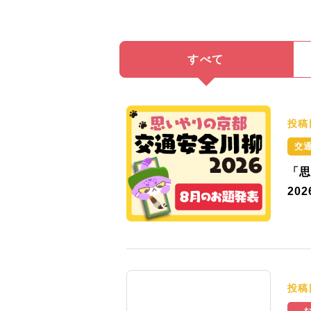
すべて
投稿
交
「思
20
投稿