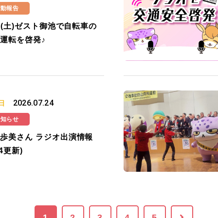
活動報告
25(土)ゼスト御池で自転車の
運転を啓発♪
2026.07.24
日
お知らせ
歩美さん ラジオ出演情報
24更新)
1
2
3
4
5