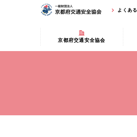
よくあ
京都府交通安全協会
京都府
京都府交通安全協会とは？
まちの
協会マスコットキャラクター
収益事
私たちの事業
交通安
協会所在地
事故ゼ
情報公開
ト