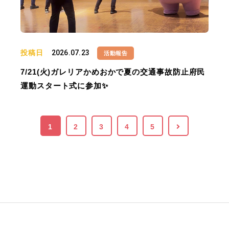
投稿日
2026.07.23
活動報告
7/21(火)ガレリアかめおかで夏の交通事故防止府民
運動スタート式に参加✨
1
2
3
4
5