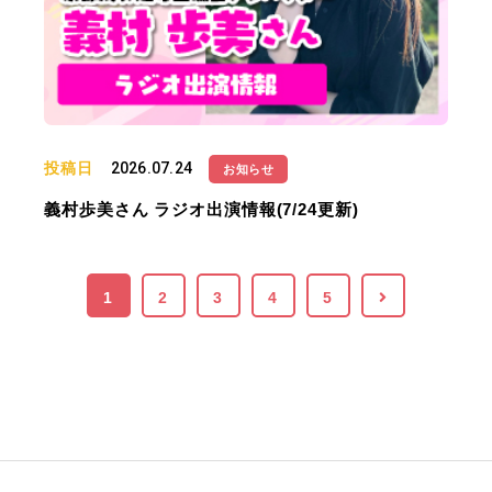
投稿日
2026.07.24
お知らせ
義村歩美さん ラジオ出演情報(7/24更新)
1
2
3
4
5