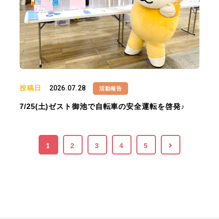
投稿日
2026.07.28
活動報告
7/25(土)ゼスト御池で自転車の安全運転を啓発♪
1
2
3
4
5