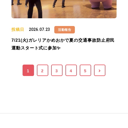
投稿日
2026.07.23
活動報告
7/21(火)ガレリアかめおかで夏の交通事故防止府民
運動スタート式に参加✨
1
2
3
4
5