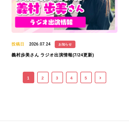
投稿日
2026.07.24
お知らせ
義村歩美さん ラジオ出演情報(7/24更新)
1
2
3
4
5