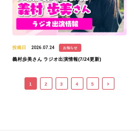
投稿日
2026.07.24
お知らせ
義村歩美さん ラジオ出演情報(7/24更新)
1
2
3
4
5