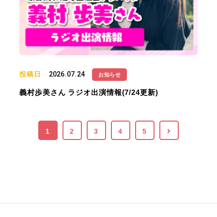
投稿日
2026.07.24
お知らせ
義村歩美さん ラジオ出演情報(7/24更新)
1
2
3
4
5